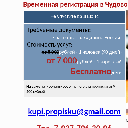
Временная регистрация в Чудово
Не упустите ваш шанс
Требуемые документы:
- паспорта гражданина России;
Стоимость услуг:
от 8 000
рублей - 1 человек (90 дней)
от 7 000
рублей - 1 взрослый
Бесплатно
дети
На заметку
- ориентировочная оплата
прописки от 9
500 рублей
kupi.propisku@gmail.com
С