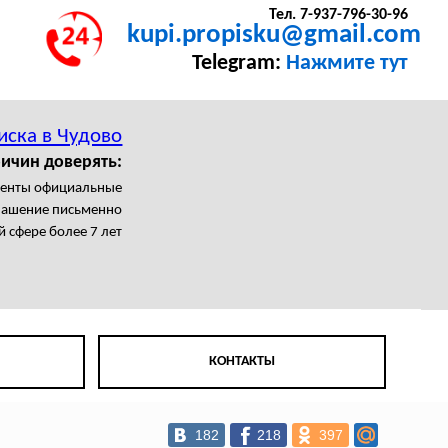
Тел. 7-937-796-30-96
kupi.propisku@gmail.com
Telegram:
Нажмите тут
иска в Чудово
ричин доверять:
менты официальные
лашение письменно
й сфере более 7 лет
КОНТАКТЫ
182
218
397