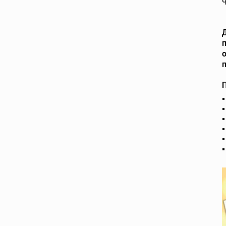
Ч
Д
П