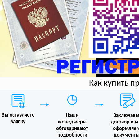
Как купить п
Вы оставляете
Наши
Заключае
заявку
менеджеры
договор и 
обговаривают
оформляе
подробности
документ