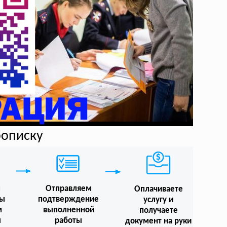
рописку
м
Отправляем
Оплачиваете
мы
подтверждение
услугу и
м
выполненной
получаете
ы
работы
документ на руки