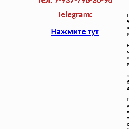
Тел. 7-937-796-30-96
Telegram:
П
Ч
в
Нажмите тут
р
Н
к
р
з
б
д
Г
д
к