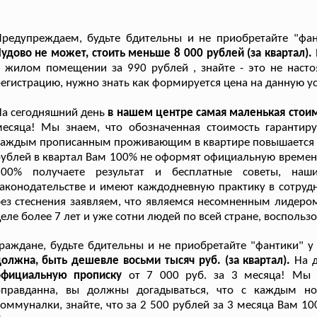
редупреждаем, будьте бдительны и не приобретайте "фан
удово не может, стоить меньше 8 000 рублей (за квартал).
 жилом помещении за 990 рублей , знайте - это не насто
егистрацию, нужно знать как формируется цена на данную ус
а сегодняшний день
в нашем центре самая маленькая стоим
месяца! Мы знаем, что обозначенная стоимость гарантир
аждым прописанным проживающим в квартире повышается оп
ублей в квартал Вам 100% не оформят официальную времен
100% получаете результат и бесплатные советы, наш
аконодательстве и имеют каждодневную практику в сотруд
ез стеснения заявляем, что являемся несомненным лидером
еле более 7 лет и уже сотни людей по всей стране, восполь
раждане, будьте бдительны и не приобретайте "фантики" 
олжна, быть дешевле восьми тысяч руб. (за квартал).
На 
официальную прописку
от 7 000 руб. за 3 месяца! Мы 
оправданна, вы должны догадываться, что с каждым н
оммуналки, знайте, что за 2 500 рублей за 3 месяца Вам 